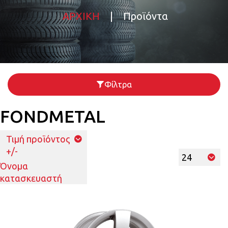
ΑΡΧΙΚΗ
|
Προϊόντα
Φίλτρα
FONDMETAL
Τιμή προϊόντος
+/-
Όνομα
κατασκευαστή