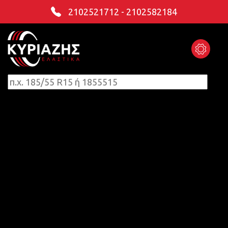
2102521712
-
2102582184