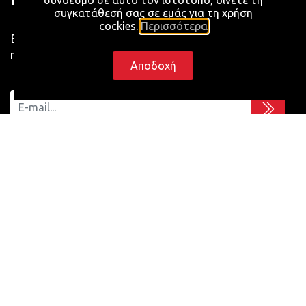
σύνδεσμο σε αυτό τον ιστότοπο, δίνετε τη
συγκατάθεσή σας σε εμάς για τη χρήση
cockies.
Περισσότερα
Εγγραφείτε και μείνετε ενημερωμένοι για τις
προωθητικές ενέργειες των εταιρειών.
Αποδοχή
Τρόποι Πληρωμής και με χρήση πιστωτικής κάρτας
Visa, Mastercard, Maestro, American Express και
Dinners με άτοκες δόσεις.